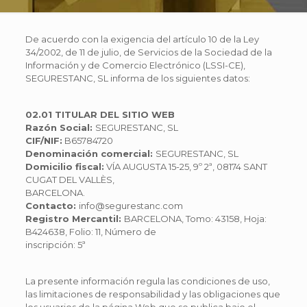
De acuerdo con la exigencia del artículo 10 de la Ley
34/2002, de 11 de julio, de Servicios de la Sociedad de la
Información y de Comercio Electrónico (LSSI-CE),
SEGURESTANC, SL informa de los siguientes datos:
02.01 TITULAR DEL SITIO WEB
Razón Social:
SEGURESTANC, SL
CIF/NIF:
B65784720
Denominación comercial:
SEGURESTANC, SL
Domicilio fiscal:
VÍA AUGUSTA 15-25, 9º 2ª, 08174 SANT
CUGAT DEL VALLÈS,
BARCELONA.
Contacto:
info@segurestanc.com
Registro Mercantil:
BARCELONA, Tomo: 43158, Hoja:
B424638, Folio: 11, Número de
inscripción: 5ª
La presente información regula las condiciones de uso,
las limitaciones de responsabilidad y las obligaciones que