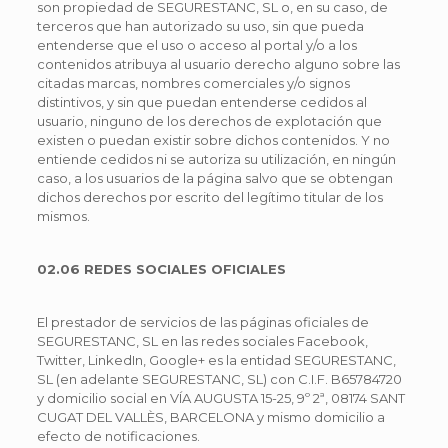
son propiedad de SEGURESTANC, SL o, en su caso, de
terceros que han autorizado su uso, sin que pueda
entenderse que el uso o acceso al portal y/o a los
contenidos atribuya al usuario derecho alguno sobre las
citadas marcas, nombres comerciales y/o signos
distintivos, y sin que puedan entenderse cedidos al
usuario, ninguno de los derechos de explotación que
existen o puedan existir sobre dichos contenidos. Y no
entiende cedidos ni se autoriza su utilización, en ningún
caso, a los usuarios de la página salvo que se obtengan
dichos derechos por escrito del legítimo titular de los
mismos.
02.06 REDES SOCIALES OFICIALES
El prestador de servicios de las páginas oficiales de
SEGURESTANC, SL en las redes sociales Facebook,
Twitter, LinkedIn, Google+ es la entidad SEGURESTANC,
SL (en adelante SEGURESTANC, SL) con C.I.F. B65784720
y domicilio social en VÍA AUGUSTA 15-25, 9º 2ª, 08174 SANT
CUGAT DEL VALLÈS, BARCELONA y mismo domicilio a
efecto de notificaciones.